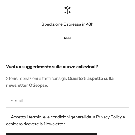
Spedizione Espressa in 48h
Vai all'articolo 1
Vai all'articolo 2
Vai all'articolo 3
Vai all'articolo 4
Vuoi un suggerimento sulle nuove collezioni?
Storie, ispirazioni e tanti consigli
. Questo ti aspetta sulla
newsletter Otisopse.
Accetto i termini e le condizioni generali della Privacy Policy e
desidero ricevere la Newsletter.