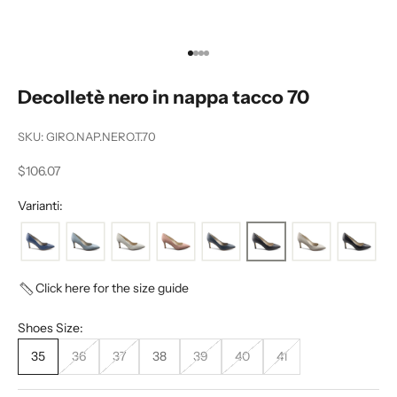
Vai all'articolo 1
Vai all'articolo 2
Vai all'articolo 3
Vai all'articolo 4
Decolletè nero in nappa tacco 70
SKU: GIRO.NAP.NERO.T.70
Prezzo scontato
$106.07
Varianti:
Click here for the size guide
Shoes Size:
35
36
37
38
39
40
41